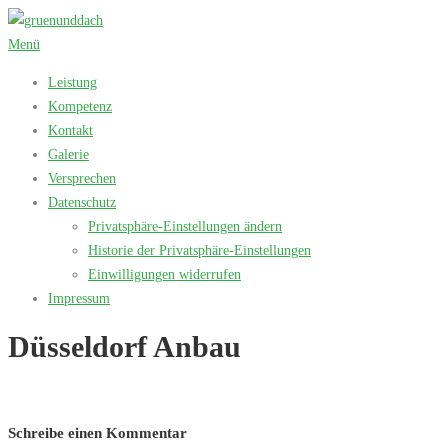
Zum
Inhalt
Menü
springen
Leistung
Kompetenz
Kontakt
Galerie
Versprechen
Datenschutz
Privatsphäre-Einstellungen ändern
Historie der Privatsphäre-Einstellungen
Einwilligungen widerrufen
Impressum
Düsseldorf Anbau
Schreibe einen Kommentar